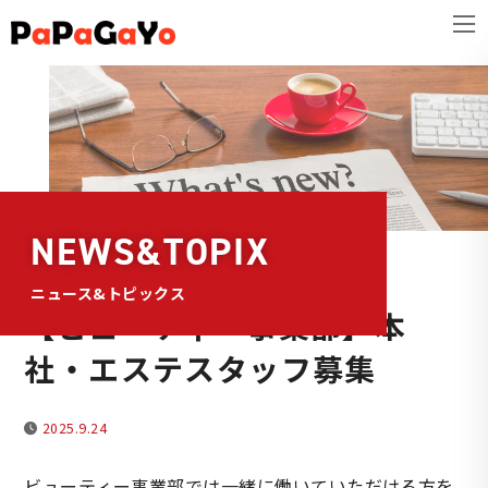
コ
ナ
ン
ビ
テ
ゲ
ン
ー
ツ
シ
へ
ョ
ス
ン
キ
に
NEWS&TOPIX
ッ
移
プ
動
ニュース&トピックス
【ビューティー事業部】本
社・エステスタッフ募集
2025.9.24
ビューティー事業部では一緒に働いていただける方を