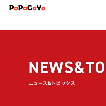
コ
ナ
ン
ビ
テ
ゲ
ン
ー
ツ
シ
へ
ョ
ス
ン
キ
に
ッ
移
NEWS&TO
プ
動
ニュース&トピックス