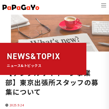
コ
ナ
ン
ビ
テ
ゲ
ン
ー
ツ
シ
へ
ョ
ス
ン
キ
に
NEWS&TOPIX
ッ
移
プ
動
ニュース&トピックス
【デジタルサイネージ事業
部】東京出張所スタッフの募
集について
2025.9.24