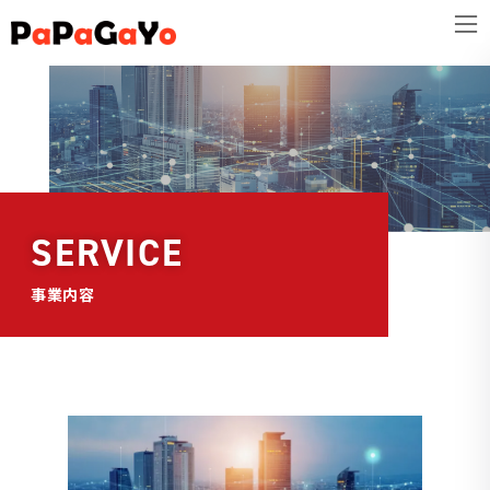
コ
ナ
ン
ビ
テ
ゲ
ン
ー
ツ
シ
へ
ョ
ス
ン
キ
に
SERVICE
ッ
移
プ
動
事業内容